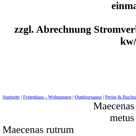
einma
zzgl. Abrechnung Stromve
kw/
Startseite
|
Ferienhaus - Wohnungen
|
Outdoorsauna
|
Preise & Buchu
Maecenas 
metus 
Maecenas rutrum