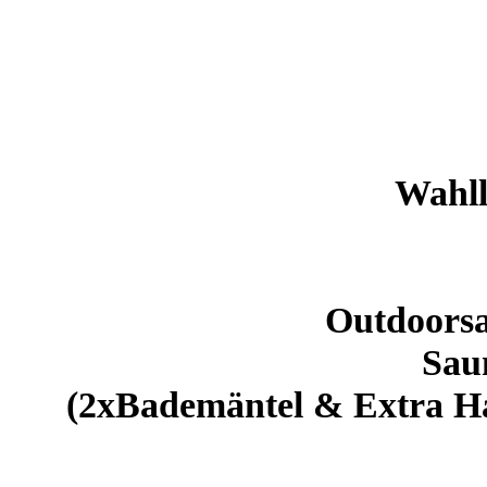
Wahll
Outdoorsa
S
au
(2xBademäntel & Extra Ha